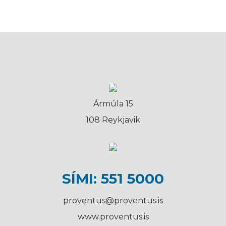
Ármúla 15
108 Reykjavik
SÍMI: 551 5000
proventus@proventus.is
www.proventus.is