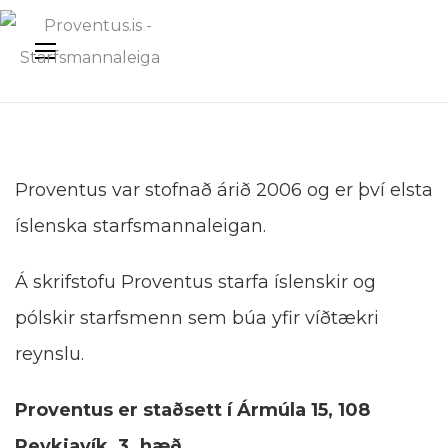
Proventus var stofnað árið 2006 og er því elsta
íslenska starfsmannaleigan.
Á skrifstofu Proventus starfa íslenskir og
pólskir starfsmenn sem búa yfir víðtækri
reynslu.
Proventus er staðsett í Ármúla 15, 108
Reykjavík, 3. hæð.